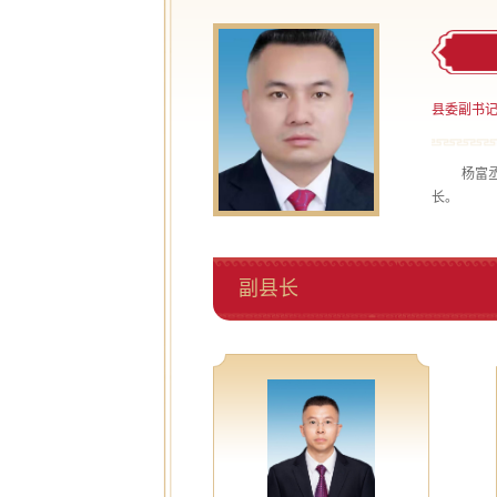
县委副书
杨富丞
长。
副县长