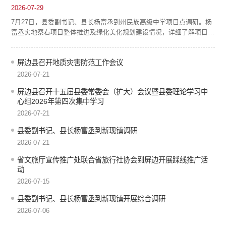
2026-07-29
7月27日，县委副书记、县长杨富丞到州民族高级中学项目点调研。杨
富丞实地察看项目整体推进及绿化美化规划建设情况，详细了解项目推
进中存在的难点堵点，逐一研究解决措施。他强调，当前项目建设时间
紧迫、刻不容缓，必须以时不我待的紧迫感全力抢抓进度，严格按照既
定时间节点倒排工期、挂图作战，抢抓施工黄金期，确保如期完成建设
屏边县召开地质灾害防范工作会议
任务；绿化美化方面要着眼长远，与校园功能布局和民族文化特色相融
2026-07-21
合，打造宜学宜育的优美环境...
屏边县召开十五届县委常委会（扩大）会议暨县委理论学习中
心组2026年第四次集中学习
2026-07-21
县委副书记、县长杨富丞到新现镇调研
2026-07-21
省文旅厅宣传推广处联合省旅行社协会到屏边开展踩线推广活
动
2026-07-15
县委副书记、县长杨富丞到新现镇开展综合调研
2026-07-06