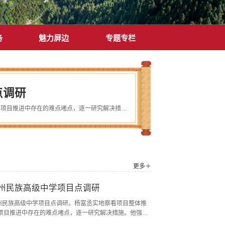
务
魅力屏边
专题专栏
点调研
7月27日，县委副书记、县长杨富丞到州民族高级中学项目点调研。杨富丞实地察看项目整体推进及绿化美化规划建设情况，详细了解项目推进中存在的难点堵点，逐一研究解决措施。他强调，当前项目建设时间紧迫、刻不容缓，必须以时不我待的紧迫感全力抢抓进度，严格按照既定时间节点倒排工期、挂图作战，抢抓施工黄金期，确保如期完成建设任务；绿化美化方面要着眼长远，与校园功能布局和民族文化特色相融合，打造宜学宜育的优美环境...
更多＋
州民族高级中学项目点调研
到州民族高级中学项目点调研。杨富丞实地察看项目整体推
项目推进中存在的难点堵点，逐一研究解决措施。他强
，必须以时不我待的紧迫感全力抢抓进度，严格按照既定