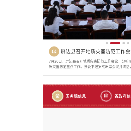
县委副书记、县长杨富丞到新现
县委副书记、县长杨富丞到州民
屏边县召开地质灾害防范工作会
县委副书记、县长杨富丞到新现
县委副书记、县长杨富丞到州民
7月19日，县委副书记、县长杨富丞深入新现镇，实
7月27日，县委副书记、县长杨富丞到州民族高级中
7月20日，屏边县召开地质灾害防范工作会议，分析
7月20日，屏边县召开十五届县委常委会（扩大）会议
7月19日，县委副书记、县长杨富丞深入新现镇，实
7月27日，县委副书记、县长杨富丞到州民族高级中
险搬迁安置点建设等工作。在大梁子地质灾害隐患点
整体推进及绿化美化规划建设情况，详细了解项目推
质灾害防范重点工作。县委书记罗杰出席会议并讲话
次集中学习，深入学习贯彻习近平总书记在庆祝中国共
险搬迁安置点建设等工作。在大梁子地质灾害隐患点
整体推进及绿化美化规划建设情况，详细了解项目推
解巡查监测、预警响应及群众转移避险预案落实情况
措施。他强调，当前项目建设时间紧迫、刻不容缓，
议。会议传达学习习近平总书记对重庆彭水县山体崩
话精神、习近平党建思想以及近期关于防汛救灾工作
解巡查监测、预警响应及群众转移避险预案落实情况
措施。他强调，当前项目建设时间紧迫、刻不容缓，
运用人防与技防手段，切实筑牢地质灾害防范屏障。
度，严格按照既定时间节点倒排工期、挂图作战，抢
质灾害趋势及风险研判情况及全县地质灾害搬迁工作
忠诚的政治品格，以高质量党建引领屏边高质量发展
运用人防与技防手段，切实筑牢地质灾害防范屏障。
度，严格按照既定时间节点倒排工期、挂图作战，抢
设备运行、物资储备及值班值守情况，强调要强化气
务；绿化美化方面要着眼长远，与校园功能布局和民
下八上”防汛关键期，全县上下要坚决克服本本主义
话。会议指出，要把深入学习贯彻习近平总书记在庆祝
设备运行、物资储备及值班值守情况，强调要强化气
务；绿化美化方面要着眼长远，与校园功能布局和民
展人工防...
优美环境...
立极限思维...
重要讲话精...
展人工防...
优美环境...
国务院信息
省政府信