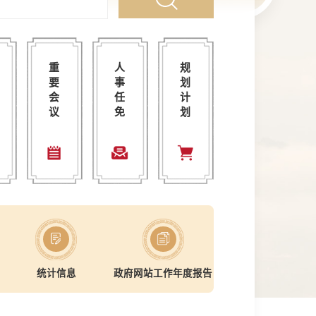
县人民政府关于印发屏边县人民政府领导工作分工的通知
图片解读《2026年屏边县10件惠企实事》
屏边县十七届人民政府召开第60次常务会议
屏边县人民政府关于李霞等二十五位
屏边苗族自治县国土空
2026-08-05
重
人
规
人民政府办公室关于印发《2026年屏边县10件惠企实事》的通知
文字解读《屏边县城市供水突发事件应急预案》
屏边县十七届人民政府召开第59次常务会议
屏边县人民政府关于蔡治安等十五位
2026-06-08
要
事
划
文字解读《屏边苗族自治县养犬管理办法（试行）》
屏边县十七届人民政府召开第58次常务会议
屏边县人民政府关于邓坚强等三十一
屏边县人民政府办公室关于印发《红河州屏边县城市供水突发事件应急预案》的通知
屏边县人民政府办公
2026-05-12
会
任
计
议
免
划
文字解读《屏边苗族自治县建筑垃圾管理办法（试行）》
屏边县十七届人民政府召开第57次常务会议
屏边县人民政府关于段云花等三位同
屏边县人民政府办公室关于印发《屏边苗族自治县养犬管理办法（试行）》的通知
屏边县消防专项规划(20
2026-03-31
屏边县2025年第四季度政策解读工作检查情况
屏边县十七届人民政府召开第56次常务会议
屏边县人民政府关于张林红等五位同
屏边苗族自治县人大常委会关于印发《屏边苗族自治县人民代表大会立法办法》的通知
2026-01-13
+
更多+
更多+
更多+
更多+
统计信息
政府网站工作年度报告