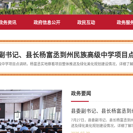
政务资讯
政府信息公开
政民互动
政务服
副书记、县长杨富丞到州民族高级中学项目
政务要闻
县委副书记、县长杨富丞到
7月27日，县委副书记、县长杨富丞
进及绿化美化规划建设情况，详细了解
调，当前项目建设时间紧迫、刻不容缓