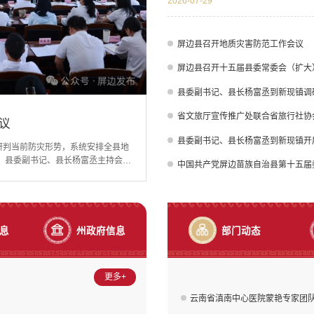
2026-07-29
时间节点倒排工期、挂图作战，抢抓施
长远，与校园功能布局和民族文化特色相
屏边县召开地质灾害防范工作会议
县委副书记、县长杨富丞到新现镇调
省文旅厅宣传推广处联合省旅行社协
镇调研
族高级中学项目点调研
议
镇调研
族高级中学项目点调研
屏边县召开十五届县委常委会（扩大）会议暨县委理论学习中心组2026年第四次集中学习
县委副书记、县长杨富丞到新现镇开
地督导防汛减灾、地质灾害防治和避
学项目点调研。杨富丞实地察看项目
研判当前防灾形势，系统安排全县地
暨县委理论学习中心组2026年第四
地督导防汛减灾、地质灾害防治和避
学项目点调研。杨富丞实地察看项目
，杨富丞实地察看山体现状，详细了
进中存在的难点堵点，逐一研究解决
，县委副书记、县长杨富丞主持会
产党成立105周年大会上的重要讲
，杨富丞实地察看山体现状，详细了
进中存在的难点堵点，逐一研究解决
中国共产党屏边苗族自治县第十五届
，要求加密降雨期间巡查频次，综合
必须以时不我待的紧迫感全力抢抓进
塌作出的重要指示精神；通报近期地
的重要指示精神，不断锤炼对党绝对
，要求加密降雨期间巡查频次，综合
必须以时不我待的紧迫感全力抢抓进
在人工影响天气作业点，杨富丞检查
抓施工黄金期，确保如期完成建设任
推进情况。会议指出，当前正值“七
。县委副书记、县长杨富丞主持并讲
在人工影响天气作业点，杨富丞检查
抓施工黄金期，确保如期完成建设任
象监测预警与部门联动，科学精准开
族文化特色相融合，打造宜学宜育的
、经验主义和麻痹自满思想，牢固树
中国共产党成立105周年大会上的
象监测预警与部门联动，科学精准开
族文化特色相融合，打造宜学宜育的
息
州政府信息
部门动态
更多+
云南省滇南中心医院蒙艳专家团