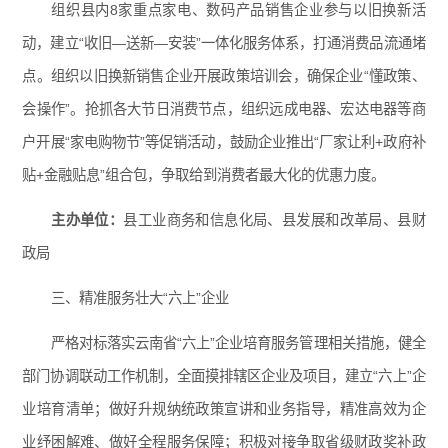
组织县内8家重点家电、数码产品销售企业参与以旧换新活
动，建立“收旧—送新—安装”一体化服务体系，打通消费品流通堵
点。组织以旧换新销售企业开展政策培训会，确保企业“懂政策、
会操作”。抢抓各大节日消费节点，组织远成电器、宏达电器等商
户开展“家电购物节”等促销活动，鼓励企业推出“厂家让利+政府补
贴+金融贴息”组合包，争取给到消费者最大化的优惠力度。
主办单位：
县工业商务和信息化局、县发展和改革局、县财
政局
三、精准服务壮大“六上”企业
严格对标落实云南省“六上”企业培育服务管理相关措施，健全
部门协调联动工作机制，全面摸排辖区企业及项目，建立“六上”企
业培育清单；做好升规纳统政策宣讲和业务指导，精准高效为企
业纾困解难、做好全程服务保障；积极对接争取省级财政奖补政