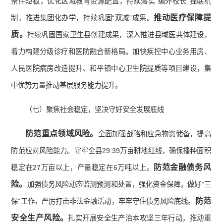
条件短板，优化区域教育资源配置，持续落实“编外校长”挂联机
推动医疗保障提
制，推进集团化办学，持续巩固“双减”成果。
质。
持续巩固国家卫生县创建成果，深入推进县域医共体建设，
着力构建分级诊疗和医防融合新格局。加快疾控中心业务用房、
人民医院病房改造提升、和平镇中心卫生院提质等项目建设，集
中优势力量推动基层服务能力提升。
（七）聚焦社会稳定，坚决守好安全发展底线
防范重点领域风险。
全面加强战略和应急物资储备，提高
防范应对风险能力。守牢全县29.39万亩耕地红线，确保播种面积
防范金融债务风
稳定在27万亩以上，产量稳定在6万吨以上。
险。
加强债务风险动态监测预测和处置，强化资金保障，做好“三
防范
保”工作，严厉打击非法金融活动，牢牢守住债务风险底线。
安全生产风险。
扎实开展安全生产治本攻坚三年行动，推动重