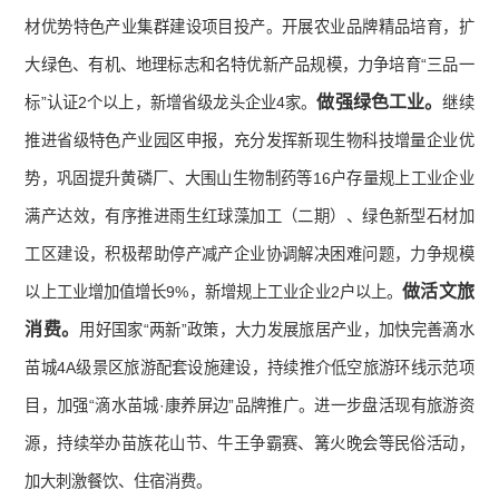
材优势特色产业集群建设项目投产。开展农业品牌精品培育，扩
大绿色、有机、地理标志和名特优新产品规模，力争培育“三品一
做强绿色工业。
标”认证2个以上，新增省级龙头企业4家。
继续
推进省级特色产业园区申报，充分发挥新现生物科技增量企业优
势，巩固提升黄磷厂、大围山生物制药等16户存量规上工业企业
满产达效，有序推进雨生红球藻加工（二期）、绿色新型石材加
工区建设，积极帮助停产减产企业协调解决困难问题，力争规模
做活文旅
以上工业增加值增长9%，新增规上工业企业2户以上。
消费
。
用好国家“两新”政策，大力发展旅居产业，加快完善滴水
苗城4A级景区旅游配套设施建设，持续推介低空旅游环线示范项
目，加强“滴水苗城·康养屏边”品牌推广。进一步盘活现有旅游资
源，持续举办苗族花山节、牛王争霸赛、篝火晚会等民俗活动，
加大刺激餐饮、住宿消费。