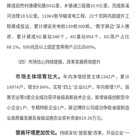
建成自然村通硬化路50公里、乡镇通三级路10.9公里，完成南溪
河治理18.5公里。110kV新华输变电工程、22个农网巩固提升工
程建成投运，累计建设充电桩139桩200枪。“数字屏边”深入推
进，累计建成5G基站348个，4G基站854个，5G用户占比
68.1%，500兆及以上固定宽带用户占比达60%。
（四）市场信心持续提振，改革发展质效提升
市场
主体培育壮大。
年内净增经营主体1342户，累计
14974户，增长9.84%，实有“四上”企业52户，年内新增7户。苗
箐农业等3家企业成功获评省级高新技术企业，新增省级创新型中
小企业1户、专精特新企业1户，屏边博欣公司成功争取省级制造
业高质量发展及省级设施农业奖补资金819.26万元。
营商环境更加优化。
持续深化“放管服”改革，开设企业“一