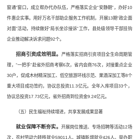
窗通”窗口，成立帮办代办队伍，严格落实企业“安静期”，办好10
件惠企实事。用好万名干部助企服务工作机制，开展13期“政企面
对面”活动，持续做好“局长坐诊接诉”工作，县处级领导干部挂钩
企业推动解决诉求问题92个。
招商引资
成效明显
。
严格落实招商引资项目全生命周期管
理，“一把手”赴省外招商考察6次，省内会商76次，对接重点企业
30户，促成木材精深加工、低空旅游环线示范、果酒深加工等8个
重大项目成功签约，协议总投资11.3亿元。全年入库项目33个，
协议总投资17.73亿元，省外招商到位资金9.24亿元。
（五）民生福祉持续增进，共享发展成果显著
就业
保障不断夯实。
开展岗位推送、专场招聘等活动12场
次，农村劳动力转移就业59011人、城镇新增就业426人。举办职