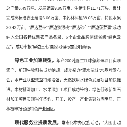
总产量6.49万吨。发展蔬菜9.95万亩，生猪出栏11.71万头，累计
完成高标准农田建设6.06万亩、中药材种植38.05万亩、特色水果
30.42万亩。“屏边荔枝”“屏边猕猴桃”“屏边砂仁”“屏边菠萝蜜”成功
纳入全国名特优新农产品名录，5个企业品牌创建省级“绿色云
品”，成功申报“屏边三七”国家地理标志证明商标。
绿色工业加速转型。
年产200吨雨生红球藻养殖项目实现
满产，新现生物科技成功纳规。成功举办“滴水苗城”水品牌发布
会，水产业联盟效益持续增强，天然饮用水绿色发展项目加快推
进。木材精深加工、水果深加工项目成功签约，绿色低碳新型石
材加工项目实现当年签约、开工、投产。产业集聚效应明显，正
积极申报省级特色产业园区。
现代服务业提质发展。
常态化举办民族活动，“大围山越