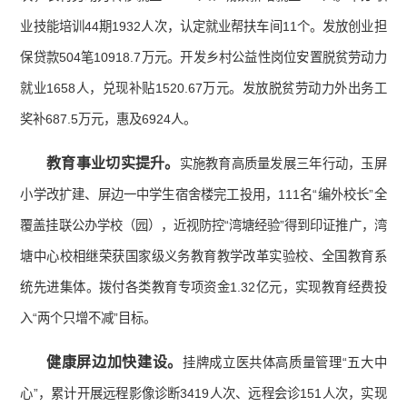
业技能培训44期1932人次，认定就业帮扶车间11个。发放创业担
保贷款504笔10918.7万元。开发乡村公益性岗位安置脱贫劳动力
就业1658人，兑现补贴1520.67万元。发放脱贫劳动力外出务工
奖补687.5万元，惠及6924人。
教育事业切实提升。
实施教育高质量发展三年行动，玉屏
小学改扩建、屏边一中学生宿舍楼完工投用，111名“编外校长”全
覆盖挂联公办学校（园），近视防控“湾塘经验”得到印证推广，湾
塘中心校相继荣获国家级义务教育教学改革实验校、全国教育系
统先进集体。拨付各类教育专项资金1.32亿元，实现教育经费投
入“两个只增不减”目标。
健康屏边
加快建设
。
挂牌成立医共体高质量管理“五大中
心”，累计开展远程影像诊断3419人次、远程会诊151人次，实现