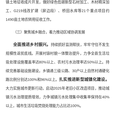
镇土地征收成片开发，做好绿色低碳新型石材加工、木材精深加
工、G219线改扩建（屏边段）、桥田水库等21个重点项目约
1490亩土地农转用征收工作。
（三）聚焦城乡融合，着力推动区域协调发展
全面推进乡村振兴。
持续抓好监测帮扶，牢牢守住不发生
规模性返贫底线。开展村容村貌一体整治提升，力争全县生活垃
圾处理设施覆盖率达80%以上、农村污水治理率达50%以上。持
续完善基础设施建设，乡镇通三级公路、30户以上自然村通硬化
扎实推进新型城镇化建设。
路比例分别达100%和96%以上。
大力实施城市更新行动，启动2025年老旧小区改造项目，推动城
镇污水治理提质增效，力争城镇污水处理集中收集率保持在40%
以上，城市生活垃圾焚烧处理能力占比达100%。