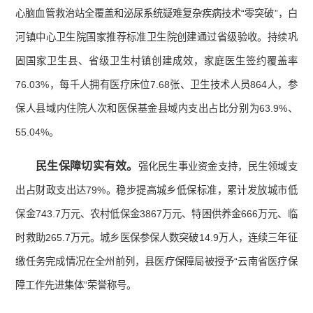
心脑血管救治站全覆盖和泌尿系统疑难复杂疾病技术“零突破”，白
河镇中心卫生院国家推荐标准卫生院创建通过省级验收。持续巩
固国家卫生县、省级卫生村镇创建成效，家庭医生签约覆盖率
76.03%，每千人拥有医疗床位7.68张、卫生技术人员864人，参
保人县域内住院人次和医保基金县域内支出占比分别为63.9%、
55.04%。
民生保障切实有效。
强化民生事业资金支持，民生领域支
出占财政支出达79%。稳步提高城乡低保标准，累计发放城市低
保金743.7万元、农村低保金3867万元、特困供养金666万元、临
时救助265.7万元。城乡医保参保人数突破14.9万人，连续三年征
缴任务完成情况在全州前列，县医疗保障局被授予“云南省医疗保
障工作先进集体”荣誉称号。