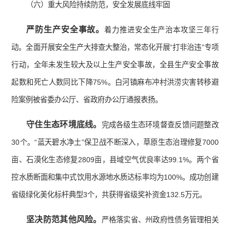
（六）重大风险持续防范，安全发展底线牢固
严防生产安全事故。
着力推进安全生产治本攻坚三年行
动。全面开展安全生产大排查大整治，常态化开展“打非治违”专项
行动，全年未发生较大及以上生产安全事故，全县生产安全事故
起数和死亡人数同比下降75%。白河镇麻布冲村洪涝灾害转移避
险案例被省委办公厅、省政府办公厅通报表扬。
守住生态环境底线。
完成各级生态环境督查反馈问题整改
30个。“蓝天碧水净土”保卫战不断深入，草原生态治理修复7000
亩、石漠化生态修复2809亩，县域空气优良率达99.1%。两个省
控水质断面和集中式饮用水源地水质达标率均为100%。成功创建
省级绿化美化标杆典型3个，共获得省级奖补资金132.5万元。
坚决防范其他风险。
严格落实省、州政府性债务管理相关