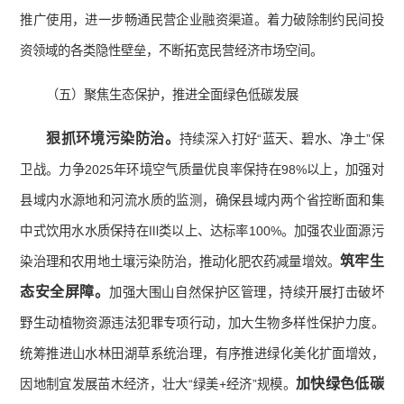
推广使用，进一步畅通民营企业融资渠道。着力破除制约民间投
资领域的各类隐性壁垒，不断拓宽民营经济市场空间。
（五）聚焦生态保护，推进全面绿色低碳发展
狠抓环境污染防治。
持续深入打好“蓝天、碧水、净土”保
卫战。力争2025年环境空气质量优良率保持在98%以上，加强对
县域内水源地和河流水质的监测，确保县域内两个省控断面和集
中式饮用水水质保持在Ⅲ类以上、达标率100%。加强农业面源污
筑牢生
染治理和农用地土壤污染防治，推动化肥农药减量增效。
态安全屏障。
加强大围山自然保护区管理，持续开展打击破坏
野生动植物资源违法犯罪专项行动，加大生物多样性保护力度。
统筹推进山水林田湖草系统治理，有序推进绿化美化扩面增效，
加快绿色低碳
因地制宜发展苗木经济，壮大“绿美+经济”规模。