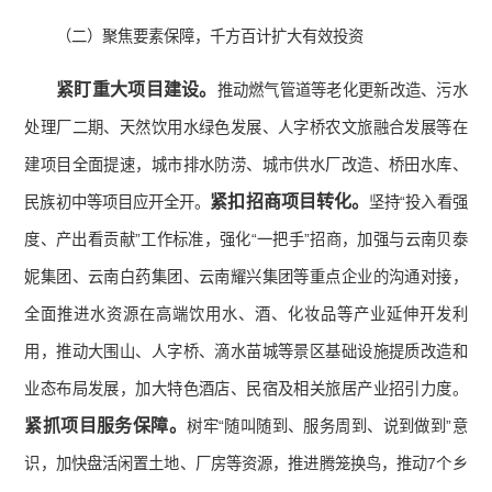
（二）聚焦要素保障，千方百计扩大有效投资
紧盯重大项目建设。
推动燃气管道等老化更新改造、污水
处理厂二期、天然饮用水绿色发展、人字桥农文旅融合发展等在
建项目全面提速，城市排水防涝、城市供水厂改造、桥田水库、
紧扣招商项目转化。
民族初中等项目应开全开。
坚持“投入看强
度、产出看贡献”工作标准，强化“一把手”招商，加强与云南贝泰
妮集团、云南白药集团、云南耀兴集团等重点企业的沟通对接，
全面推进水资源在高端饮用水、酒、化妆品等产业延伸开发利
用，推动大围山、人字桥、滴水苗城等景区基础设施提质改造和
业态布局发展，加大特色酒店、民宿及相关旅居产业招引力度。
紧抓项目服务保障。
树牢“随叫随到、服务周到、说到做到”意
识，加快盘活闲置土地、厂房等资源，推进腾笼换鸟，推动7个乡