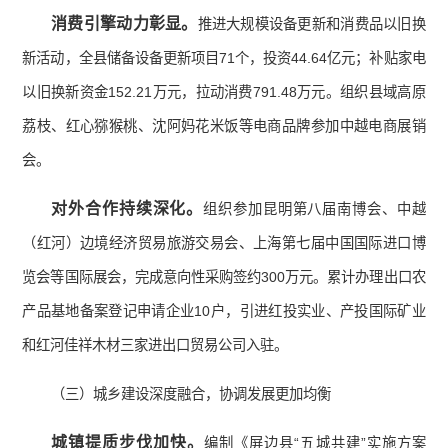
消费引擎动力彰显。
推进大规模设备更新和消费品以旧换
新活动，全县储备设备更新项目71个，投资44.64亿元；补贴家电
以旧换新资金152.21万元，拉动消费791.48万元。组织县域高原
荔枝、红心猕猴桃、沈阿妈花米饭等电商品牌参加中越电商展销
会。
对外合作持续深化。
组织参加昆明第八届南博会、中越
（红河）边境经济贸易旅游交易会、上海第七届中国国际进口博
览会等国际展会，完成意向性采购签约300万元。累计办理出口农
产品基地备案登记申请企业10户，引进红投实业、产投国际矿业
和红河佳祥木材三家进出口贸易公司入驻。
（三）城乡建设深度融合，协调发展更加均衡
城镇提质步伐加快。
编制《屏边县“五城共建”实施方案