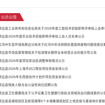
公示公告
屏边县工业商务和信息化局关于2026年度工程技术初级职称评审拟上会
屏边县2026年度农业技术初级职称评审拟上会人员名单公示
红河州生态环境局屏边分局关于红河州非法倾倒处置固体废物问题线索征
屏边县市场监督管理局关于拟清理长期停业未经营企业的提示性公告
屏边县2026年度项目库动态调整审核情况公示
屏边县2026年上海市对口帮扶项目资金安排公示
屏边县2026年东西部协作计划外项目资金安排公示
屏边县残疾人联合会公益性岗位招聘公告
屏边县卫生健康局关于公开征集卫生健康行政执法领域突出问题线索的公
屏边县县城规划区及新现镇等6个乡镇集镇规划区土地定级与基准地价更