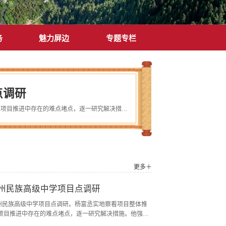
务
魅力屏边
专题专栏
点调研
7月27日，县委副书记、县长杨富丞到州民族高级中学项目点调研。杨富丞实地察看项目整体推进及绿化美化规划建设情况，详细了解项目推进中存在的难点堵点，逐一研究解决措施。他强调，当前项目建设时间紧迫、刻不容缓，必须以时不我待的紧迫感全力抢抓进度，严格按照既定时间节点倒排工期、挂图作战，抢抓施工黄金期，确保如期完成建设任务；绿化美化方面要着眼长远，与校园功能布局和民族文化特色相融合，打造宜学宜育的优美环境...
更多＋
州民族高级中学项目点调研
到州民族高级中学项目点调研。杨富丞实地察看项目整体推
项目推进中存在的难点堵点，逐一研究解决措施。他强
，必须以时不我待的紧迫感全力抢抓进度，严格按照既定