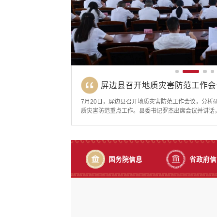
县委副书记、县长杨富丞到新现
县委副书记、县长杨富丞到州民
屏边县召开地质灾害防范工作会
县委副书记、县长杨富丞到新现
县委副书记、县长杨富丞到州民
7月19日，县委副书记、县长杨富丞深入新现镇，实
7月27日，县委副书记、县长杨富丞到州民族高级中
7月20日，屏边县召开地质灾害防范工作会议，分析
7月20日，屏边县召开十五届县委常委会（扩大）会议
7月19日，县委副书记、县长杨富丞深入新现镇，实
7月27日，县委副书记、县长杨富丞到州民族高级中
险搬迁安置点建设等工作。在大梁子地质灾害隐患点
整体推进及绿化美化规划建设情况，详细了解项目推
质灾害防范重点工作。县委书记罗杰出席会议并讲话
次集中学习，深入学习贯彻习近平总书记在庆祝中国共
险搬迁安置点建设等工作。在大梁子地质灾害隐患点
整体推进及绿化美化规划建设情况，详细了解项目推
解巡查监测、预警响应及群众转移避险预案落实情况
措施。他强调，当前项目建设时间紧迫、刻不容缓，
议。会议传达学习习近平总书记对重庆彭水县山体崩
话精神、习近平党建思想以及近期关于防汛救灾工作
解巡查监测、预警响应及群众转移避险预案落实情况
措施。他强调，当前项目建设时间紧迫、刻不容缓，
运用人防与技防手段，切实筑牢地质灾害防范屏障。
度，严格按照既定时间节点倒排工期、挂图作战，抢
质灾害趋势及风险研判情况及全县地质灾害搬迁工作
忠诚的政治品格，以高质量党建引领屏边高质量发展
运用人防与技防手段，切实筑牢地质灾害防范屏障。
度，严格按照既定时间节点倒排工期、挂图作战，抢
设备运行、物资储备及值班值守情况，强调要强化气
务；绿化美化方面要着眼长远，与校园功能布局和民
下八上”防汛关键期，全县上下要坚决克服本本主义
话。会议指出，要把深入学习贯彻习近平总书记在庆祝
设备运行、物资储备及值班值守情况，强调要强化气
务；绿化美化方面要着眼长远，与校园功能布局和民
展人工防...
优美环境...
立极限思维...
重要讲话精...
展人工防...
优美环境...
国务院信息
省政府信