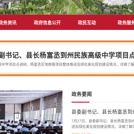
政务资讯
政府信息公开
政民互动
政务服
副书记、县长杨富丞到州民族高级中学项目
政务要闻
县委副书记、县长杨富丞到
7月27日，县委副书记、县长杨富丞
进及绿化美化规划建设情况，详细了解
调，当前项目建设时间紧迫、刻不容缓