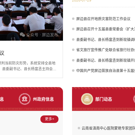
2026-07-29
时间节点倒排工期、挂图作战，抢抓施
长远，与校园功能布局和民族文化特色相
屏边县召开地质灾害防范工作会议
县委副书记、县长杨富丞到新现镇调
省文旅厅宣传推广处联合省旅行社协
镇调研
族高级中学项目点调研
议
镇调研
族高级中学项目点调研
屏边县召开十五届县委常委会（扩大）会议暨县委理论学习中心组2026年第四次集中学习
县委副书记、县长杨富丞到新现镇开
地督导防汛减灾、地质灾害防治和避
学项目点调研。杨富丞实地察看项目
研判当前防灾形势，系统安排全县地
暨县委理论学习中心组2026年第四
地督导防汛减灾、地质灾害防治和避
学项目点调研。杨富丞实地察看项目
，杨富丞实地察看山体现状，详细了
进中存在的难点堵点，逐一研究解决
，县委副书记、县长杨富丞主持会
产党成立105周年大会上的重要讲
，杨富丞实地察看山体现状，详细了
进中存在的难点堵点，逐一研究解决
中国共产党屏边苗族自治县第十五届
，要求加密降雨期间巡查频次，综合
必须以时不我待的紧迫感全力抢抓进
塌作出的重要指示精神；通报近期地
的重要指示精神，不断锤炼对党绝对
，要求加密降雨期间巡查频次，综合
必须以时不我待的紧迫感全力抢抓进
在人工影响天气作业点，杨富丞检查
抓施工黄金期，确保如期完成建设任
推进情况。会议指出，当前正值“七
。县委副书记、县长杨富丞主持并讲
在人工影响天气作业点，杨富丞检查
抓施工黄金期，确保如期完成建设任
象监测预警与部门联动，科学精准开
族文化特色相融合，打造宜学宜育的
、经验主义和麻痹自满思想，牢固树
中国共产党成立105周年大会上的
象监测预警与部门联动，科学精准开
族文化特色相融合，打造宜学宜育的
息
州政府信息
部门动态
更多+
云南省滇南中心医院蒙艳专家团