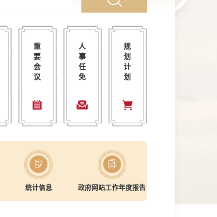
县人民政府关于印发屏边县人民政府领导工作分工的通知
图片解读《2026年屏边县10件惠企实事》
屏边县十七届人民政府召开第60次常务会议
屏边县人民政府关于李霞等二十五位
屏边苗族自治县国土空
2026-08-05
重
人
规
人民政府办公室关于印发《2026年屏边县10件惠企实事》的通知
文字解读《屏边县城市供水突发事件应急预案》
屏边县十七届人民政府召开第59次常务会议
屏边县人民政府关于蔡治安等十五位
2026-06-08
要
事
划
文字解读《屏边苗族自治县养犬管理办法（试行）》
屏边县十七届人民政府召开第58次常务会议
屏边县人民政府关于邓坚强等三十一
屏边县人民政府办公室关于印发《红河州屏边县城市供水突发事件应急预案》的通知
屏边县人民政府办公
2026-05-12
会
任
计
议
免
划
文字解读《屏边苗族自治县建筑垃圾管理办法（试行）》
屏边县十七届人民政府召开第57次常务会议
屏边县人民政府关于段云花等三位同
屏边县人民政府办公室关于印发《屏边苗族自治县养犬管理办法（试行）》的通知
屏边县消防专项规划(20
2026-03-31
屏边县2025年第四季度政策解读工作检查情况
屏边县十七届人民政府召开第56次常务会议
屏边县人民政府关于张林红等五位同
屏边苗族自治县人大常委会关于印发《屏边苗族自治县人民代表大会立法办法》的通知
2026-01-13
+
更多+
更多+
更多+
更多+
统计信息
政府网站工作年度报告