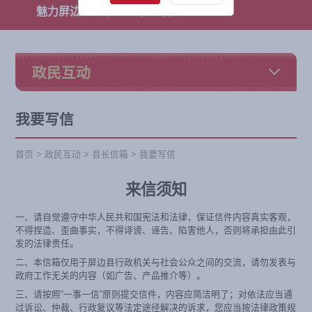
魅力屏边
专题专栏
政民互动
我要写信
首页
>
政民互动
>
县长信箱
>
我要写信
来信须知
一、请自觉遵守中华人民共和国宪法和法律，保证信件内容真实客观，
不得捏造、歪曲事实，不得诽谤、诬告、陷害他人，否则将承担由此引
发的法律责任。
二、本信箱仅用于屏边县行政机关与社会公众之间的交流，请勿发表与
政府工作无关的内容（如广告、产品推介等）。
三、请按照“一事一信”原则提交信件，内容应简洁明了；对依法应当通
过诉讼、仲裁、行政复议等法定途径解决的诉求，您应当按法律政策规