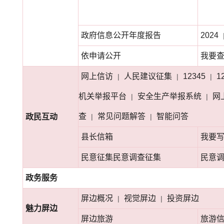
政府信息公开年度报告
2024
依申请公开
我要
网上信访
人民建议征集
12345
1
|
|
|
机关举报平台
安全生产举报系统
网
|
|
查
常见问题解答
智能问答
政民互动
|
|
县长信箱
我要
民意征集民意调查征集
民意
政务服务
屏边概况
视觉屏边
投资屏边
|
|
魅力屏边
屏边旅游
旅游