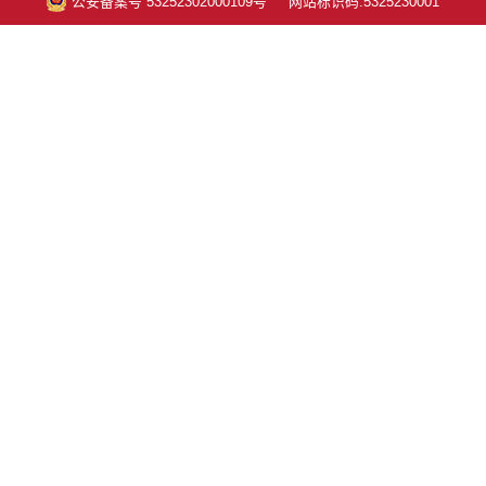
公安备案号 53252302000109号
网站标识码:5325230001