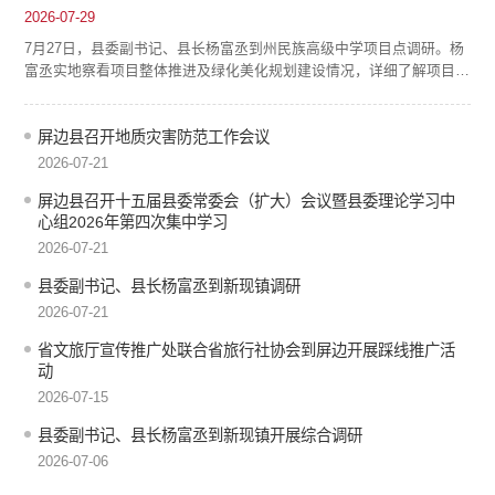
2026-07-29
7月27日，县委副书记、县长杨富丞到州民族高级中学项目点调研。杨
富丞实地察看项目整体推进及绿化美化规划建设情况，详细了解项目推
进中存在的难点堵点，逐一研究解决措施。他强调，当前项目建设时间
紧迫、刻不容缓，必须以时不我待的紧迫感全力抢抓进度，严格按照既
定时间节点倒排工期、挂图作战，抢抓施工黄金期，确保如期完成建设
屏边县召开地质灾害防范工作会议
任务；绿化美化方面要着眼长远，与校园功能布局和民族文化特色相融
2026-07-21
合，打造宜学宜育的优美环境...
屏边县召开十五届县委常委会（扩大）会议暨县委理论学习中
心组2026年第四次集中学习
2026-07-21
县委副书记、县长杨富丞到新现镇调研
2026-07-21
省文旅厅宣传推广处联合省旅行社协会到屏边开展踩线推广活
动
2026-07-15
县委副书记、县长杨富丞到新现镇开展综合调研
2026-07-06