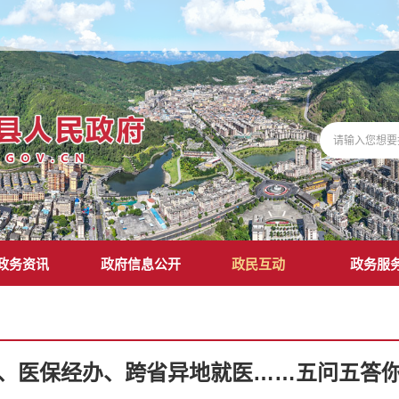
政务资讯
政府信息公开
政民互动
政务服
、医保经办、跨省异地就医……五问五答