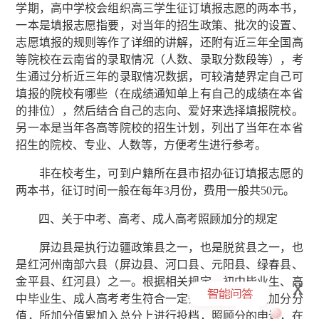
学期，高中学校会组织高三学生征订填报志愿的两本书，
一本是填报志愿指要，对当年的招生政策、批次的设置、
志愿填报的规则等作了详细的讲解，还附有近三年全国高
等院校在云南省的录取情况（人数、录取分数段等），考
生通过分析近三年的录取情况数据，可较清楚界定自己可
填报的院校有哪些（在成绩通知单上有自己的成绩在本省
的排位），然后结合自己的志向、爱好来选择填报院校。
另一本是当年各高等院校的招生计划，列出了当年在本省
招生的院校、专业、人数等，方便考生进行参考。
非在校考生，可到户籍所在县市招办征订填报志愿的
两本书，征订时间一般在每年3月份，费用一般共50元。
四、关于中考、高考、成人高考照顾加分的规定
屏边县是执行边疆政策县之一，也是脱贫县之一，也
是红河州南部六县（屏边县、河口县、元阳县、绿春县、
金平县、红河县）之一。根据相关规定，初中毕业生、高
x
中毕业生、成人高考考生符合一定条件可享有一定加分分
值，所加分值累加入总分上进行投档，照顾分的申请，在