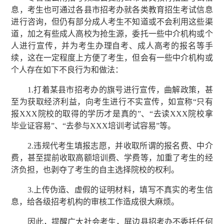
息，考生也可通过各县市招考办就各类教育招生考试信息
进行咨询，但仍有部分成人考生不知道或不会利用这些渠
道，加之有些成人高校为抢生源，委托一些中介机构或个
人进行宣传，并为考生办理自考、成人高考的报名等手
续，这在一定程度上方便了考生，但会有一些中介机构或
个人存在如下不良行为和做法：
1.打着某县市招考办的旗号进行宣传，曲解政策，甚
至为获取经济利益，向考生进行不实宣传，如宣称“只有
报XXX院校的取得的学历才是真的”、“去读XXX院校拿
毕业证容易”、“去参与XXX培训考试容易”等。
2.违规代考生填报志愿，并收取所谓的报名费、中介
费，甚至提前收取高额培训费、学费等，加重了考生的经
济负担，也剥夺了考生的自主选择院校的权利。
3.上传伪造、虚假的证明材料，填写不真实的考生信
息，给各级招考机构的审核工作造成很大麻烦。
因此，提醒广大社会考生，屏边县招考办不委托任何