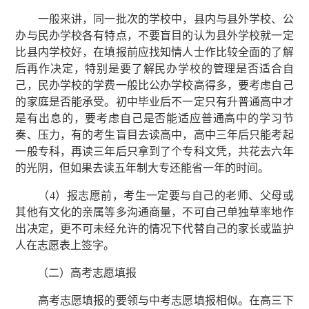
一般来讲，同一批次的学校中，县内与县外学校、公
办与民办学校各有特点，不要盲目的认为县外学校就一定
比县内学校好，在填报前应找知情人士作比较全面的了解
后再作决定，特别是要了解民办学校的管理是否适合自
己，民办学校的学费一般比公办学校高得多，要考虑自己
的家庭是否能承受。初中毕业后不一定只有升普通高中才
是有出息的，要考虑自己是否能适应普通高中的学习节
奏、压力，有的考生盲目去读高中，高中三年后只能考起
一般专科，再读三年后只拿到了个专科文凭，共花去六年
的光阴，但如果去读五年制大专还能省一年的时间。
（4）报志愿前，考生一定要与自己的老师、父母或
其他有文化的亲属等多沟通商量，不可自己单独草率地作
出决定，更不可未经允许的情况下代替自己的家长或监护
人在志愿表上签字。
（二）高考志愿填报
高考志愿填报的要领与中考志愿填报相似。在高三下