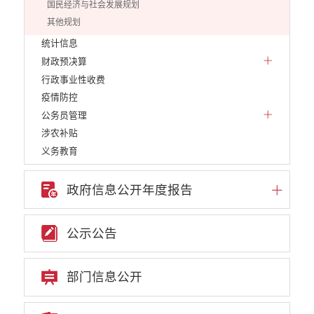
国民经济与社会发展规划
其他规划
统计信息
财政预决算
行政事业性收费
疫情防控
公务员管理
涉农补贴
义务教育
应急预案
政府网站工作年度报表
政府信息公开年度报告
重大决策
重点领域信息公开
公示公告
权责清单
行政许可
部门信息公开
行政处罚和行政强制
建议提案办理答复
政府集中采购