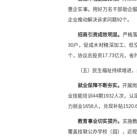
惠企实事。用好万名干部助企服
企业推动解决诉求问题92个。
招商引资
成效明显
。
严格落
30户，促成木材精深加工、低
个，协议总投资17.73亿元，省
（五）民生福祉持续增进，
就业
保障不断夯实。
开展岗
业技能培训44期1932人次，认
力就业1658人，兑现补贴1520
教育事业切实提升。
实施教
覆盖挂联公办学校（园），近视