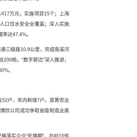
417万元，实施项目15个；上海
农村人口饮水安全全覆盖；深入实施
率达47.4%。
三级路10.9公里，完成南溪河
桩200枪。“数字屏边”深入推进，
60%。
企业52户，年内新增7户。苗箐农业
边博欣公司成功争取省级制造业高
格落实企业“安静期”，办好10件