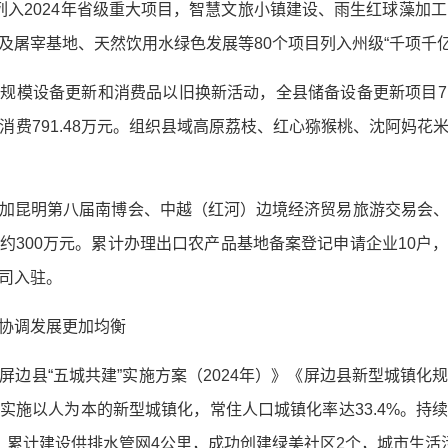
列入2024年省级重大项目，智慧文旅小镇建设、雨生红球藻加工
及屠宰基地、天然饮用水绿色发展等80个项目列入州级“千项千亿
规模设备更新和消费品以旧换新活动，全县储备设备更新项目71
拉动消费791.48万元。组织县域高原荔枝、红心猕猴桃、沈阿妈
加昆明第八届南博会、中越（红河）边境经济贸易旅游交易会
约300万元。累计办理出口农产品基地备案登记申请企业10户
司入驻。
协调发展更加均衡
屏边县“五城共建”实施方案（2024年）》《屏边县新型城镇
实施以人为本的新型城镇化，常住人口城镇化率达33.4%。持
，累计建设供排水管网4公里，成功创建绿美社区2个，城市生活污