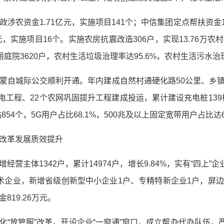
政涉农资金1.71亿元，实施项目141个；中信集团定点帮扶资金1
元，实施项目16个。实施农房抗震改造306户，实现13.76万
庭院3620户，农村生活垃圾治理率达95.6%，农村生活污水治理
蒙自城际公交顺利开通。年内建成自然村通硬化路50公里、乡镇通
输变电工程、22个农网巩固提升工程建成投运，累计建设充电桩139
854个，5G用户占比68.1%，500兆及以上固定宽带用户占比达
改革发展质效提升
增经营主体1342户，累计14974户，增长9.84%，实有“四上”
术企业，新增省级创新型中小企业1户、专精特新企业1户，屏
19.26万元。
化“放管服”改革，开设企业“一窗通”窗口，成立帮办代办队伍，严