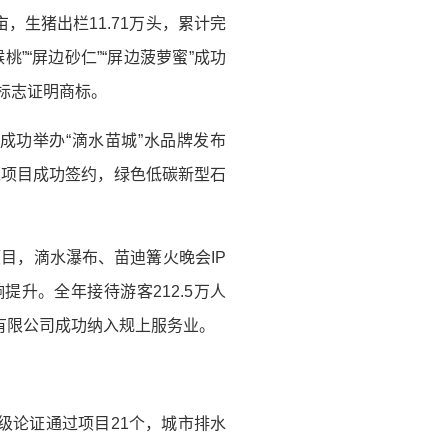
亩，生猪出栏11.71万头，累计完
猴桃”“屏边砂仁”“屏边菠萝蜜”成功
理标志证明商标。
成功举办“滴水苗城”水品牌发布
工项目成功签约，绿色低碳新型石
项目，滴水瀑布、苗迪篝火晚会IP
提升。全年接待游客212.5万人
流有限公司成功纳入规上服务业。
提级论证通过项目21个，城市排水