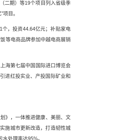
（二期）等19个项目列入省级季
”项目。
个，投资44.64亿元；补贴家电
花米饭等电商品牌参加中越电商展销
、上海第七届中国国际进口博览会
，引进红投实业、产投国际矿业和
化规划》，一体推进健康、美丽、文
续实施城市更新改造，打造韧性城
水处理率达95%。