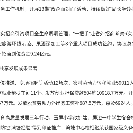
务工作机制，开展13期“政企面对面”活动，持续做好“局长坐诊
实招商引资项目全生命周期管理，“一把手”赴省外招商考察6次
空旅游环线示范、果酒深加工等8个重大项目成功签约，协议总投资
外招商到位资金9.24亿元。
共享发展成果显著
位推送、专场招聘等活动12场次，农村劳动力转移就业59011
定就业帮扶车间11个。发放创业担保贷款504笔10918.7万
.67万元。发放脱贫劳动力外出务工奖补687.5万元，惠及6924人
育高质量发展三年行动，玉屏小学改扩建、屏边一中学生宿舍楼完
防控“湾塘经验”得到印证推广，湾塘中心校相继荣获国家级义