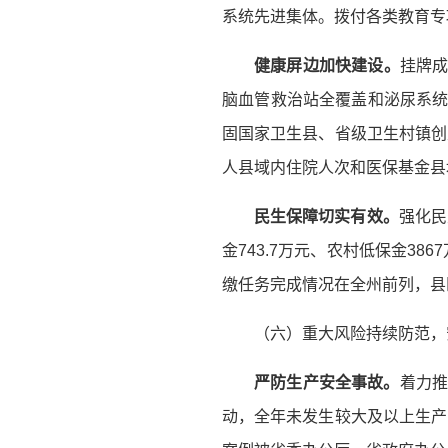
系统先进集体。拨付各类教育专项
健康屏边
加快建设
。
挂牌成
脑血管救治站全覆盖和泌尿系统
固国家卫生县、省级卫生村镇创建
人县域内住院人次和医保基金县域内
民生保障切实有效。
强化民
金743.7万元、农村低保金38
缴任务完成情况在全州前列，县
（六）重大风险持续防范，
严防生产安全事故。
着力推
动，全年未发生较大及以上生产