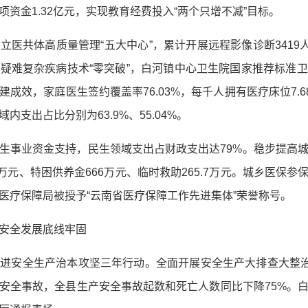
资金1.32亿元，实现教育经费投入“两个只增不减”目标。
立医共体高质量管理“五大中心”，累计开展远程影像诊断3419
疑难复杂疾病技术“零突破”，白河镇中心卫生院国家推荐标准
成效，家庭医生签约覆盖率76.03%，每千人拥有医疗床位7.6
支出占比分别为63.9%、55.04%。
生事业资金支持，民生领域支出占财政支出达79%。稳步提高
67万元、特困供养金666万元、临时救助265.7万元。城乡医保参
医疗保障局被授予“云南省医疗保障工作先进集体”荣誉称号。
安全发展底线牢固
进安全生产治本攻坚三年行动。全面开展安全生产大排查大整治
安全事故，全县生产安全事故起数和死亡人数同比下降75%。