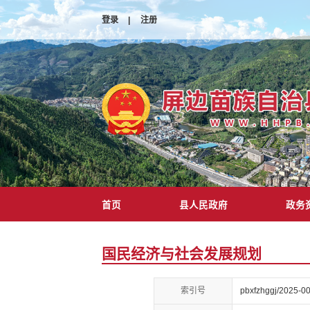
登录
|
注册
首页
县人民政府
政务
国民经济与社会发展规划
索引号
pbxfzhggj/2025-0