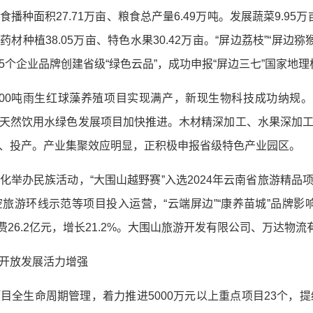
食播种面积27.71万亩、粮食总产量6.49万吨。发展蔬菜9.95万
材种植38.05万亩、特色水果30.42万亩。“屏边荔枝”“屏边猕
个企业品牌创建省级“绿色云品”，成功申报“屏边三七”国家地
200吨雨生红球藻养殖项目实现满产，新现生物科技成功纳规。
天然饮用水绿色发展项目加快推进。木材精深加工、水果深加
、投产。产业集聚效应明显，正积极申报省级特色产业园区。
化举办民族活动，“大围山越野赛”入选2024年云南省旅游精品
游环线示范等项目投入运营，“云端屏边”“康养苗城”品牌影响
花费26.2亿元，增长21.2%。大围山旅游开发有限公司、万达物
开放发展活力增强
目全生命周期管理，着力推进5000万元以上重点项目23个，