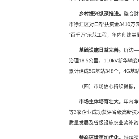
乡村振兴纵深推进。
整合财
市徐汇区对口帮扶资金3410万
“百千万”示范工程，年内创建美丽
基础设施日益完善。
屏边—
治理18.5公里。110kV新华
累计建成5G基站348个，4G基站
（四）市场信心持续提振，
市场
主体培育壮大。
年内净
等3家企业成功获评省级高新技
质量发展及省级设施农业奖补资金8
营商环境更加优化。
持续深