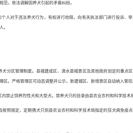
规范，依法调解因养犬引起的矛盾纠纷。
和个人对于违法养犬行为，有权进行劝阻，向有关执法部门进行投诉、举
人。
行养犬分区管理制度。县城建成区、滴水苗城景区及其他政府划定的重点
理区。严格管理区可动态调整并公示，新建城区、新增景区自动纳入管控
区内禁止饲养烈性犬和大型犬。禁养犬只的目录由县农业农村和科学技术
应当按照规定，定期携犬只到县农业农村和科学技术局指定的狂犬病免疫