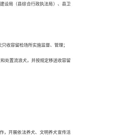
乡建设局（县综合行政执法局）、县卫
犬只收容留检场所实施监督、管理；
捉和处置流浪犬，并按规定移送收容留
作，开展依法养犬、文明养犬宣传活