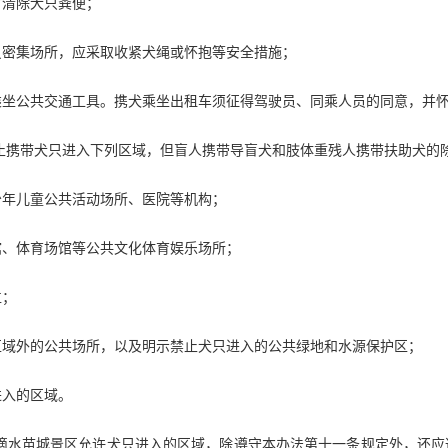
时清除犬只粪便；
员密集场所，应采取收紧犬绳或怀抱等安全措施；
乘坐公共交通工具。携犬乘坐出租车须征得驾驶员、同乘人员的同意，并
止携带犬只进入下列区域，但盲人携带导盲犬和肢体重残人携带扶助犬的
少年儿童公共活动场所、医院等机构；
馆、体育场馆等公共文化体育娱乐场所；
位；
区域外的公共场所，以及明示禁止犬只进入的公共绿地和水源保护区；
进入的区域。
滴水苗城景区允许犬只进入的区域，除遵守本办法第十一条规定外，还应