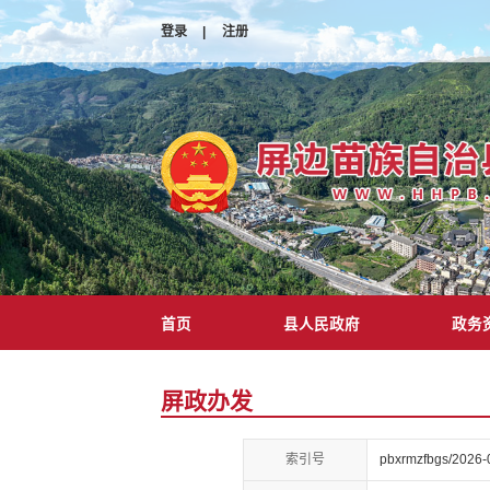
登录
|
注册
首页
县人民政府
政务
屏政办发
索引号
pbxrmzfbgs/2026