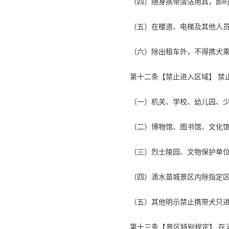
（四）随身携带清洁用具，即
（五）在楼道、电梯及其他人
（六）除出租车外，不得携犬
第十二条【禁止进入区域】 禁
（一）机关、学校、幼儿园、
（二）博物馆、图书馆、文化
（三）烈士陵园、文物保护单
（四）滴水苗城景区内除指定
（五）其他明示禁止携带犬只
第十三条【景区特别规定】 在