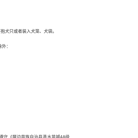
怀抱犬只或者装入犬笼、犬袋。
除外：
遵守《屏边苗族自治县滴水苗城4A级