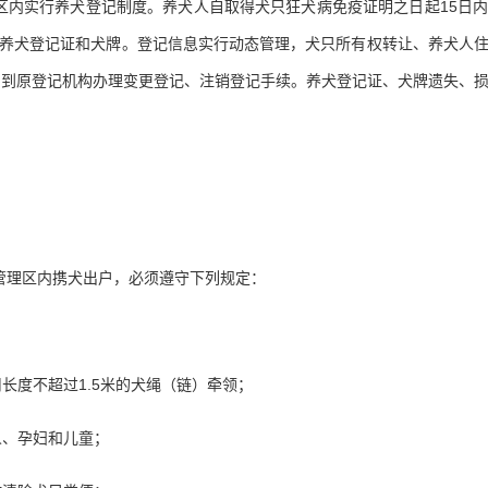
区内实行养犬登记制度。养犬人自取得犬只狂犬病免疫证明之日起15日
养犬登记证和犬牌。登记信息实行动态管理，犬只所有权转让、养犬人
，到原登记机构办理变更登记、注销登记手续。养犬登记证、犬牌遗失、
管理区内携犬出户，必须遵守下列规定：
长度不超过1.5米的犬绳（链）牵领；
人、孕妇和儿童；