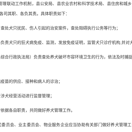
犬管理联动工作机制，县公安局、县农业农村和科学技术局、县住房和城
各司其职、各负其责。具体职责如下：
，查处犬只扰民、伤人引起的治安案件，查处阻碍执行公务等行为；
负责犬只的狂犬病免疫、监测，发放免疫证明，监管犬只诊疗机构,并对
县综合行政执法局）负责查处养犬破坏市容环境卫生的行为，依法及时捕
病疫苗的供应、接种和病人的诊治；
对涉犬经营活动进行监督管理；
府依据各自职责，共同做好养犬管理工作。
民委员会、业主委员会、物业服务企业应当协助有关部门做好养犬管理工