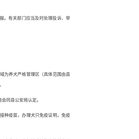
报。有关部门应当及时处理投诉、举
区域为养犬严格管理区（具体范围由县
。
局会同县公安局认定。
点接种疫苗，办理犬只免疫证明，免疫