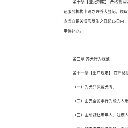
第十条【登记制度】 严格管理
记服务机构申请办理养犬登记，领取
应当自相关情形发生之日起15日内
申请补办。
第三章 养犬行为规范
第十一条【出户规定】 在严格
（一）为犬只佩戴犬牌；
（二）由完全民事行为能力人用
（三）主动避让老年人、残疾