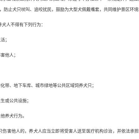
，防止犬只吠叫、追咬扰民，鼓励为大型犬佩戴嘴套，共同维护景区环境
养犬人不得有下列行为：
生活；
伤害他人；
绿化带、地下车库、城市绿地等公共区域饲养犬只；
卫生或公共设施；
其他养犬行为。
犬只伤害他人的，养犬人应当立即将受害人送至医疗机构诊治，并依法承