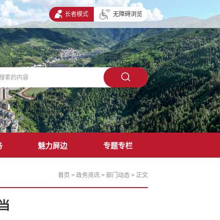
长者模式
无障碍浏览
务
魅力屏边
专题专栏
首页
>
政务资讯
>
部门动态
>
正文
当