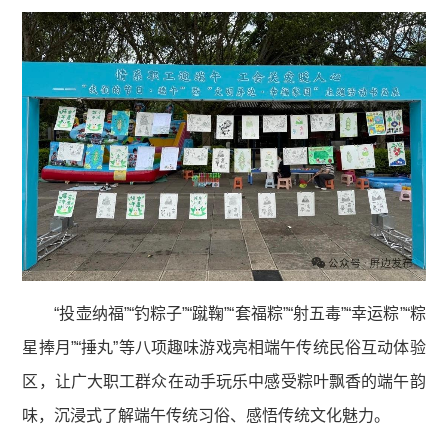
“投壶纳福”“钓粽子”“蹴鞠”“套福粽”“射五毒”“幸运粽”“粽
星捧月”“捶丸”等八项趣味游戏亮相端午传统民俗互动体验
区，让广大职工群众在动手玩乐中感受粽叶飘香的端午韵
味，沉浸式了解端午传统习俗、感悟传统文化魅力。