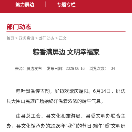
魅力屏边
专题专栏
部门动态
首页
>
政务资讯
>
部门动态
>
正文
粽香满屏边 文明幸福家
来源：屏边发布
发布日期：2026-06-16
浏览次数：
34
粽叶飘香传古韵，屏边欢歌庆端阳。6月14日，屏边
县大围山民族广场始终洋溢着浓浓的端午气息。
由县总工会、县文化和旅游局、县委文明办联合主
办，县文化馆承办的2026年“我们的节日·端午”暨“文明屏