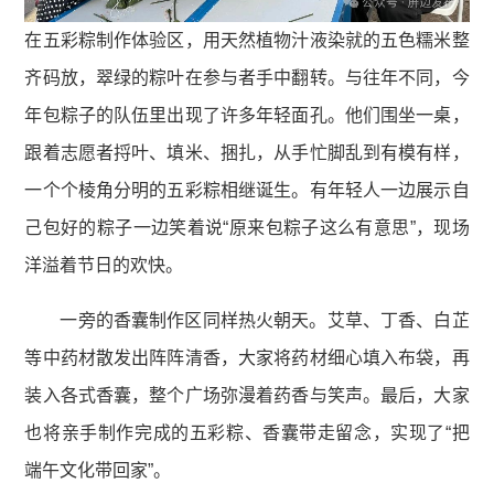
在五彩粽制作体验区，用天然植物汁液染就的五色糯米整
齐码放，翠绿的粽叶在参与者手中翻转。与往年不同，今
年包粽子的队伍里出现了许多年轻面孔。他们围坐一桌，
跟着志愿者捋叶、填米、捆扎，从手忙脚乱到有模有样，
一个个棱角分明的五彩粽相继诞生。有年轻人一边展示自
己包好的粽子一边笑着说“原来包粽子这么有意思”，现场
洋溢着节日的欢快。
一旁的香囊制作区同样热火朝天。艾草、丁香、白芷
等中药材散发出阵阵清香，大家将药材细心填入布袋，再
装入各式香囊，整个广场弥漫着药香与笑声。最后，大家
也将亲手制作完成的五彩粽、香囊带走留念，实现了“把
端午文化带回家”。