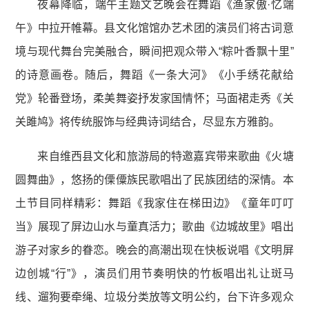
夜幕降临，端午主题文艺晚会在舞蹈《渔家傲·忆端
午》中拉开帷幕。县文化馆馆办艺术团的演员们将古词意
境与现代舞台完美融合，瞬间把观众带入“粽叶香飘十里”
的诗意画卷。随后，舞蹈《一条大河》《小手绣花献给
党》轮番登场，柔美舞姿抒发家国情怀；马面裙走秀《关
关雎鸠》将传统服饰与经典诗词结合，尽显东方雅韵。
来自维西县文化和旅游局的特邀嘉宾带来歌曲《火塘
圆舞曲》，悠扬的傈僳族民歌唱出了民族团结的深情。本
土节目同样精彩：舞蹈《我家住在梯田边》《童年叮叮
当》展现了屏边山水与童真活力；歌曲《边城故里》唱出
游子对家乡的眷恋。晚会的高潮出现在快板说唱《文明屏
边创城“行”》，演员们用节奏明快的竹板唱出礼让斑马
线、遛狗要牵绳、垃圾分类放等文明公约，台下许多观众