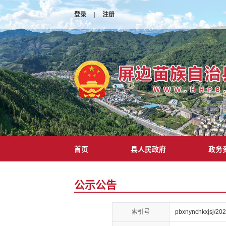
登录
|
注册
首页
县人民政府
政务
公示公告
索引号
pbxnynchkxjsj/20