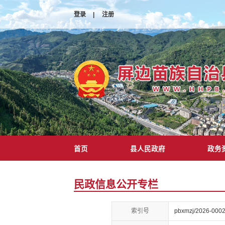
登录
|
注册
首页
县人民政府
政务
民政信息公开专栏
索引号
pbxmzj/2026-000