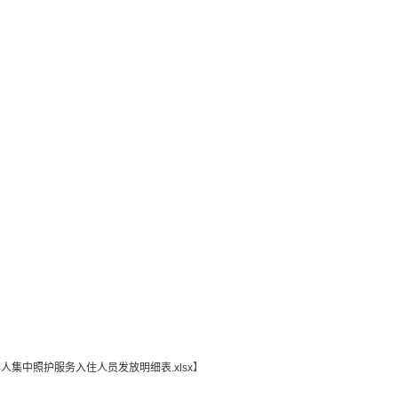
人集中照护服务入住人员发放明细表.xlsx
】