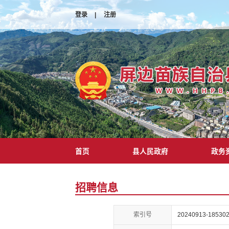
登录
|
注册
首页
县人民政府
政务
招聘信息
索引号
20240913-185302