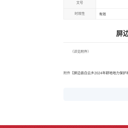
文号
时效性
有效
屏
（详见附件）
附件【
屏边县白云乡2024年耕地地力保护补