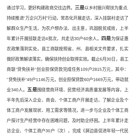
三是
通过学习，更好构建政商交往边界。
以乡村振兴帮扶为重点,
持续推进“万企兴万村”行动，常态化开展走访，深入挂联村走访了
解群众生产生活，为农户想办法、出主意，巩固脱贫成效，上半
四是
年累计开展挂联走访4批次，共走访30户60余人。
为保证惠
农政策落到实处，县工商联按照省、州、县相关文件要求，扎实
做好政策解读落实，确保扶持创业取得实效。截止6月30日，县工
商联“贷免扶补”创业担保贷款完成任务109户2815万元，其中：
“贷免扶补”49户1146万元，创业担保贷款60户1669万元，带动就
五是
业340人。
围绕营商环境、民营经济高质量发展等内容，上
半年先后深入企业、商会、个体工商户开展走访，了解企业及个
体工商户发展现状、用工需求等情况，进一步与企业及个体工商
户探讨生产经营中存在困难问题，及时助企纾困。上半年累计走
访企业、个体工商户30户（次），完成《屏边县促进年轻一代民