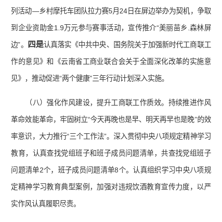
列活动—乡村摩托车团队拉力赛5月24日在屏边举办为契机，争取
到企业资助金1.9万元参与赛事活动，宣传推介“美丽苗乡.森林屏
四是
边”。
认真落实《中共中央、国务院关于加强新时代工商联工
作的意见》和《云南省工商业联合会关于全面深化改革的实施意
见》，推动促进“两个健康”三年行动计划深入实施。
（八）强化作风建设，提升工商联工作质效。持续推进作风
革命效能革命，牢固树立“今天再晚也是早、明天再早也是晚”的效
率意识，大力推行“三个工作法”。深入贯彻中央八项规定精神学习
教育，认真查找党组班子和班子成员问题清单，共查找党组班子
问题清单2个，班子成员问题清单8个。认真组织学习中央八项规
定精神学习教育典型案例，加强对违规饮酒教育宣传力度，以严
实作风认真履职尽责。