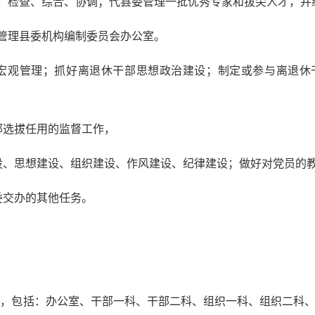
导、检查、综合、协调；代县委管理一批优秀专家和拔尖人才，并
，管理县委机构编制委员会办公室。
的宏观管理；抓好离退休干部思想政治建设；制定或参与离退
部选拔任用的监督工作，
建设、思想建设、组织建设、作风建设、纪律建设；做好对党员的
委交办的其他任务。
构，包括：办公室、干部一科、干部二科、组织一科、组织二科