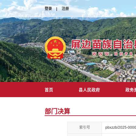
登录
|
注册
首页
县人民政府
政务
部门决算
索引号
pbxzzb/2025-000