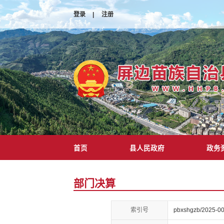
登录
|
注册
首页
县人民政府
政务
部门决算
索引号
pbxshgzb/2025-0