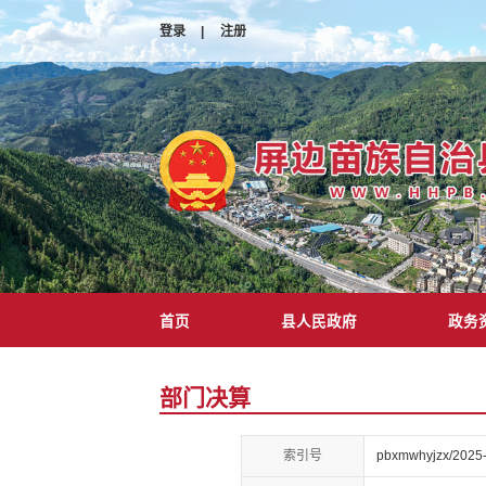
登录
|
注册
首页
县人民政府
政务
部门决算
索引号
pbxmwhyjzx/2025