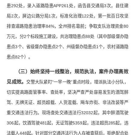
患292处，录入道路隐患APP261处，函告县交通局3次，县住建
局2次，屏边公路分局1次，标准化治理122处，第一批百日攻坚
排查道路隐患治理率84%，全州排名靠前；争取支队治理资金80
万元，分2个标段施工建设，共治理隐患点88处（其中部级督办隐
患点3个、省级督办隐患点2个、州级督办隐患点1个，农村道路隐
患点82个）。
（三）始终
坚持一线整治，规范执法，案件办理高效
见成效。
交警大队紧盯“一早一晚”重点时段，增派执法小分队，
切实提高路面管事率、查处率，坚决严查严处容易发生的酒驾醉
驾、无牌无证、超员超载、人货混载、飚车炸街、非法改装等严
重交通违法行为。现场查处交通违法行32032起，其中醉酒驾驶
306起，饮酒驾驶481起，无证驾驶5359起，违法超员285起，违
法载人448起。针对部分交通违法行为人在被查获后，拒绝配合处