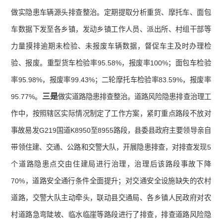
做实隐患车辆源头排查整治。定期提取分析重货、摩托车、面包
车数据下发至各乡镇，发动乡镇工作人员、派出所、村组干部等
力量摸排逾期未检验、未报废车辆数据，督促车主及时办理检
验、报废。重型货车检验率95.58%，报废率100%；面包车检验
率95.98%，报废率99.43%；二轮摩托车检验率83.59%，报废率
三
是
95.77%。
做实道路隐患排查整治。道路风险隐患排查治理工
作中，按照辖区实际情况制定了工作方案，紧盯重点路段不放对
事故易发G219国道K8950至8955路段，县委县政府主要领导亲自
带领住建、交通、公路和交警大队，开展隐患排查，对排查发现5
个道路隐患点交由住建局进行治理，治理后该路段事故下降
70%，道路安全通行条件全面提升；对交通安全设施缺失的农村
道路，交警大队主动牵头，联动县交通局、各乡镇人民政府对农
村道路急弯陡坡、临水临崖等路段进行了排查，排查道路风险隐