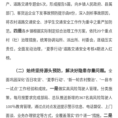
产、道路交通专题会5次，形成报告5篇，向乡镇人民政府、县属
部门、客货运企业下发事故预防提示函8份，深入剖析事故原因，
将农村道路交通安全、涉学生交通安全工作作为重中之重严加防
四是
范。
各乡镇根据实际制定综合治理工作方案，依托20个重点
村（社）治理措施，统筹协调站所、派出所、村委会，逐级压实
责任，全面发动治理，“夏季行动”道路交通安全考核4期进入红
榜。
（二）始终坚持源头预防，解决好隐患存量问题。
全
面巩固深化“百日攻坚”、“夏季行动”、“新一轮农村整治”、“一县市
一是
一试点”工作经验和成效。
做实高风险驾驶人管理。分类施
策，每月按要求完成部局、总队推送新增的367名高风险驾驶人
100％教育管理，通过点对点发送提示警示信息、电话督促、上门
二是
面谈、业务办理锁定等方式，全覆盖落实“四个逐一”措施。