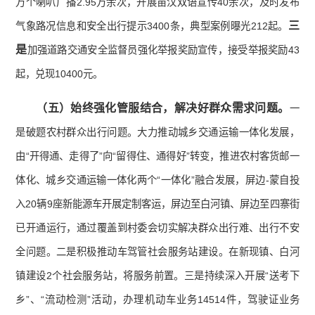
万个喇叭广播2.95万余次，开展苗汉双语宣传40余次，及时发布
三
气象路况信息和安全出行提示3400条，典型案例曝光212起。
是
加强道路交通安全监督员强化举报奖励宣传，接受举报奖励43
起，兑现10400元。
（五）始终强化管服结合，解决好群众需求问题。
一
是破题农村群众出行问题。大力推动城乡交通运输一体化发展，
由“开得通、走得了”向“留得住、通得好”转变，推进农村客货邮一
体化、城乡交通运输一体化两个“一体化”融合发展，屏边-蒙自投
入20辆9座新能源车开展定制客运，屏边至白河镇、屏边至四寨街
已开通运行，通过覆盖到村委会切实解决群众出行难、出行不安
全问题。二是积极推动车驾管社会服务站建设。在新现镇、白河
镇建设2个社会服务站，将服务前置。三是持续深入开展“送考下
乡”、“流动检测”活动，办理机动车业务14514件，驾驶证业务