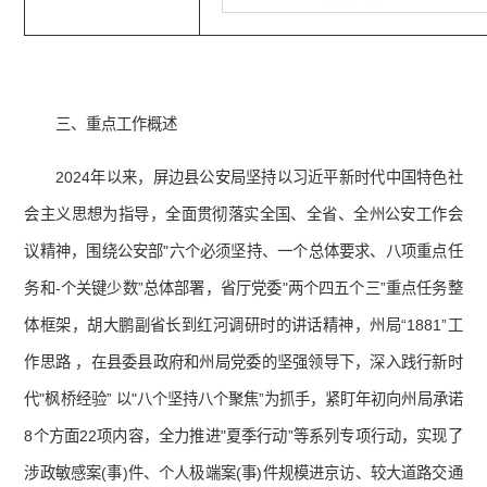
三、重点工作概述
2024年以来，屏边县公安局坚持以习近平新时代中国特色社
会主义思想为指导，全面贯彻落实全国、全省、全州公安工作会
议精神，围绕公安部"六个必须坚持、一个总体要求、八项重点任
务和-个关键少数”总体部署，省厅党委"两个四五个三”重点任务整
体框架，胡大鹏副省长到红河调研时的讲话精神，州局“1881”工
作思路 ，在县委县政府和州局党委的坚强领导下，深入践行新时
代"枫桥经验” 以"八个坚持八个聚焦”为抓手，紧盯年初向州局承诺
8个方面22项内容，全力推进"夏季行动”等系列专项行动，实现了
涉政敏感案(事)件、个人极端案(事)件规模进京访、较大道路交通