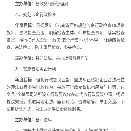
主办单位：
县政务服务管理局
八、规范涉企行政检查
年度目标：
贯彻落实《云南省严格规范涉企行政检查16项措
施》，厘清检查范围、明确检查主体、公布检查事项、落实检查
备案、推行扫码入企等，落实“五个严禁”“八个不得”，杜绝随意检
查、违法检查，防止重复检查、多头检查。
主办单位：
县司法局、县市场监督管理局
九、实施普法惠企行动
年度目标：
强化行政复议监督，坚决纠正侵犯企业合法权益
的违法或者不当行政行为，县政府行政复议机构应及时纠错，在
全县7个基层司法所设立行政复议代办点代收行政复议申请，畅通
复议渠道。采取实地走访、座谈讨论、咨询解答、书面交流、个
案剖析等方式，为企业提供法治体检服务。
主
办单位：
县司法局
十、提升中小微企业获贷率和感知度，用好“融信服”平台