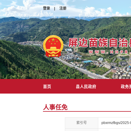
登录
|
注册
首页
县人民政府
政务
人事任免
索引号
pbxrmzfbgs/2025