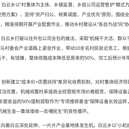
。
白云乡以“村集体为主体、乡镇监督、乡投公司运营管护”模式
方案》，坚持“资产归公、统筹调度、产业优先”原则，围绕全乡
，精准排期开展产业配套作业，推动乡村建设从“各自为战”向“协
。
白云乡打破以往外包公司全包的做法，采取“机械干大活、群众
马马村委会产业道路上紧张作业，带动10余名村民就近务工，根
干、有钱赚，整体修路成本降低至原来的50%，完工后预计年带动
。
创新建立“成本价+优惠扶持”差异化收费机制，对村集体经济
适当优惠，机械闲置时承接商业经营按市场价格租赁，保障设备
年度收益的50%强制提取作为“专项维修基金”保障设备长效运
“机械生金—集体增收—反哺民生”的良性循环。
向着白云深处延伸，一片片产业基地焕发生机。白云乡以“小机械”