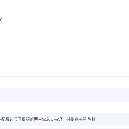
。
娇）
—记屏边县玉屏镇新荣村党总支书记、村委会主任 陈林