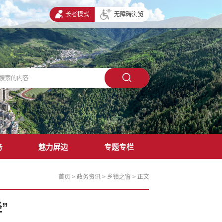
长者模式
无障碍浏览
务
魅力屏边
专题专栏
首页
>
政务资讯
>
乡镇之窗
>
正文
”