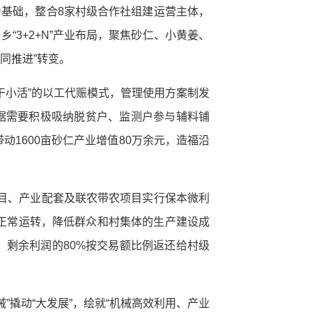
为基础，整合8家村级合作社组建运营主体，
“3+2+N”产业布局，聚焦砂仁、小黄姜、
同推进”转变。
干小活”的以工代赈模式，管理使用方案制发
据需要积极吸纳脱贫户、监测户参与辅料铺
1600亩砂仁产业增值80万余元，造福沿
项目、产业配套及联农带农项目实行保本微利
正常运转，降低群众和村集体的生产建设成
转，剩余利润的80%按交易额比例返还给村级
撬动“大发展”，绘就“机械高效利用、产业