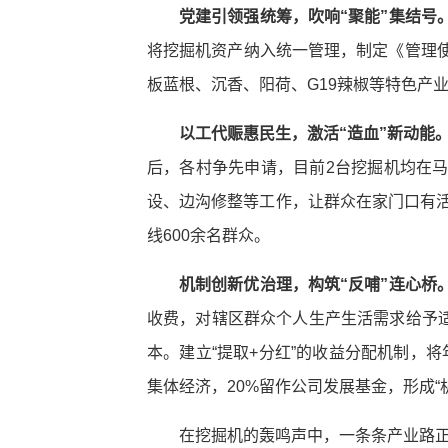
党建引领强统筹，吹响“聚能”集结号
将挖掘机资产纳入统一管理，制定《管理使用
板蓝根、沉香、阳荷、G19辣椒等特色产业
以工代赈惠民生，激活“造血”新动能
后，各村争先申请，目前2台挖掘机均在
设、边沟修整等工作，让群众在家门口有活
线600余名群众。
机制创新优治理，构筑“反哺”连心桥
收费，对辖区群众个人生产生活需求给予
本。建立“提取+分红”的收益分配机制，将
集体经济，20%留作公司发展基金，形成
在挖掘机的轰鸣声中，一条条产业路正