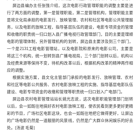
屏边县编办主任张强介绍，这次电影行政管理职能的调整主要是进
行了两方面的调整，第一是管理职能，第二是管理机构，管理职能主要
是将文化局承担的电影发行、放映管理、农村和社区等电影公共管理服
务，以及电影的放映工程，指导基层队伍的建设，电影专项资金的管理
和收缴的职责统一归口划入县广播电视行政管理部门，目的主要是理顺
电影的管理体制，另外管理机构的划转，屏边县主要涉及到三个部门，
一个是2131工程电影管理站，以及电影院和原来的电影公司，主要是
将这三个机构，统一划转到县广播电视局，三个部门划转以后，机构以
及经费来源等保持不变，待机构改革以后，根据机构改革的精神再作相
应的调整。
根据实施方案，县文化主管部门承担的电影发行、放映管理、农村
和社区等电影公共服务、农村电影放映工程的实施、指导基层电影队伍
建设、电影专项资金的收缴和管理等职责统一归口划入广电部门。
屏边县农村电影管理站站长姚光志说，这次电影职能管理部门划转
以后，会一如既往地搞好农村电影放映工程，使农民看到更多更好更精
彩的节目，广场社区电影这块，也会一如既往地把它做得更好，让屏边
的广场电影仍然是一道靓丽的风景线，仍然是广大群众休闲娱乐的好去
处
。[汤波 毛菊]