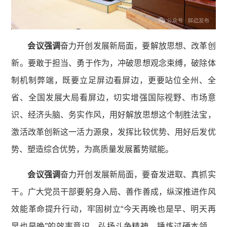
会议强调
奋力开创发展新局面，要解放思想、改革创
新。要敢于担当、勇于作为，冲破思想观念束缚，破除体
制机制弊端，既要立足屏边看屏边，更要站位全州、全
省、全国发展大局看屏边，切实增强国际视野、市场意
识、经济头脑、务实作风，用好解放思想这个制胜法宝，
激活改革创新这一活力源泉，发挥比较优势、用好后发优
势、塑造综合优势，为高质量发展蓄势赋能。
会议强调
奋力开创发展新局面，要奋发进取、真抓实
干。广大党员干部要躬身入局、善作善成，纵深推进作风
效能革命提升行动，牢固树立“今天再晚也是早、明天再
早也是晚”的效率意识，弘扬斗争精神、锤炼过硬本领，