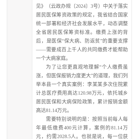
见》（云政办规〔
2024〕3号）中关于落实
居民医保筹资政策的规定，我省结合国家
统一部署和经济社会发展水平，动态调整
全省居民医保筹资标准。缴费上涨的背
后，是医保“保大病、防返贫”的重要支撑
——需要成百上千人的共同缴费才能帮助
一个大病家庭。
为了让您更直观地理解
“个人缴费虽
涨，但医保报销力度更大”的道理，我们列
举本县
一个
真实案例：李某某多次住院累
计总医疗费用高达
120.98万元
，
依托城乡
居民医保和大病保险政策，累计报销金额
高达
81.14万元。
需要特别说明的是：按照当前每人每
年最低缴费
400元计算，案例的81.14万
元，约需2028.5人。也就是说，每一位获