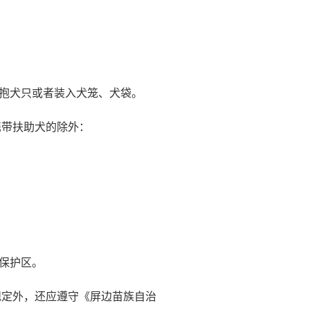
抱犬只或者装入犬笼、犬袋。
携带扶助犬的除外：
保护区。
规定外，还应遵守《屏边苗族自治