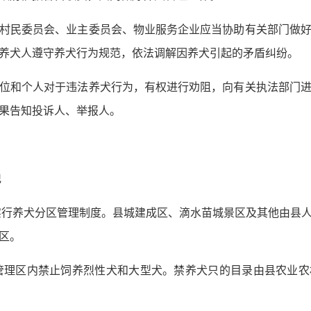
村民委员会、业主委员会、物业服务企业应当协助有关部门做
养犬人遵守养犬行为规范，依法调解因养犬引起的矛盾纠纷。
位和个人对于违法养犬行为，有权进行劝阻，向有关执法部门
果告知投诉人、举报人。
记
实行养犬分区管理制度。县城建成区、滴水苗城景区及其他由县
区。
管理区内禁止饲养烈性犬和大型犬。禁养犬只的目录由县农业