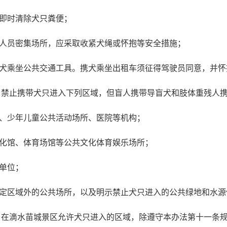
即时清除犬只粪便；
人员密集场所，应采取收紧犬绳或怀抱等安全措施；
犬乘坐公共交通工具。携犬乘坐出租车须征得驾驶员同意，并怀
 禁止携带犬只进入下列区域，但盲人携带导盲犬和肢体重残人
、少年儿童公共活动场所、医院等机构；
化馆、体育场馆等公共文化体育娱乐场所；
单位；
定区域外的公共场所，以及明示禁止犬只进入的公共绿地和水源
 在滴水苗城景区允许犬只进入的区域，除遵守本办法第十一条