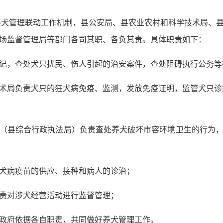
养犬管理联动工作机制，县公安局、县农业农村和科学技术局、
场监督管理局等部门各司其职、各负其责。具体职责如下：
记，查处犬只扰民、伤人引起的治安案件，查处阻碍执行公务等
术局负责犬只的狂犬病免疫、监测，发放免疫证明，监管犬只诊
（县综合行政执法局）负责查处养犬破坏市容环境卫生的行为
犬病疫苗的供应、接种和病人的诊治；
责对涉犬经营活动进行监督管理；
政府依据各自职责，共同做好养犬管理工作。