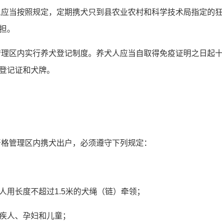
人应当按照规定，定期携犬只到县农业农村和科学技术局指定的
担。
管理区内实行养犬登记制度。养犬人应当自取得免疫证明之日起
登记证和犬牌。
严格管理区内携犬出户，必须遵守下列规定：
人用长度不超过1.5米的犬绳（链）牵领；
疾人、孕妇和儿童；