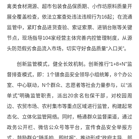
禽类食材溯源、超市包装食品保质期、小作坊原料质量开
展全覆盖检查，依法立案查处违法违规行为16起；在流通
监管中，紧盯食品进货查验、索证索票、进销台账等关键
节点，现场指导104家经营主体完善内控管理制度，从源
头防范假劣食品流入市场，切实守好食品质量“入口关”。
创新监管模式，健全长效机制。创新推行“1+8+N”监
督排查模式，即：1个镇食品安全领导小组统筹，8个办公
室、中心联动，N个群众、志愿者等社会力量参与，以“派
单式”明确监管职责，派出20余名包保干部，对校园周
边、农贸市场、农村集市等重点区域进行监管，构建起常
态化、立体化监管网络。同时，畅通群众监督渠道，通过
政务公开栏、微信公众号等平台，宣传食品安全举报方
式，鼓励群众“随手拍、即时报”，推动形成“政府主导、部