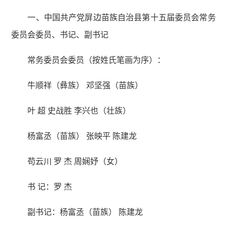
一、中国共产党屏边苗族自治县第十五届委员会常务
委员会委员、书记、副书记
常务委员会委员（按姓氏笔画为序）：
牛顺祥（彝族） 邓坚强（苗族）
叶 超 史战胜 李兴也（壮族）
杨富丞（苗族） 张映平 陈建龙
苟云川 罗 杰 周娴妤（女）
书 记：罗 杰
副书记：杨富丞（苗族） 陈建龙