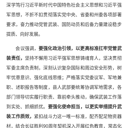
深学笃行习近平新时代中国特色社会主义思想和习近平强
军思想，不折不扣贯彻落实党中央、省委和州委各项部署
要求，奋力推动党管武装、国防动员和后备力量建设稳步
提质、向好发展。
会议强调，
要强化政治引领，以更高标准扛牢党管武
装责任，
坚持不懈用习近平强军思想铸魂育人，坚决贯彻
军委主席负责制，深刻认识复杂国际和周边安全形势，树
牢忧患意识、强化底线思维；严格落实党委议军、军地兼
职、述职报告等制度，县人武部要统筹协调军地需求，各
部门领导切实履行职责、靠前牵头推动，确保武装工作落
到实处、抓细抓优。
要强化使命担当，以更实举措提升武
装工作质效，
紧扣战斗力这一唯一标准，配齐配足物资器
材，结合长征胜利90周年契机深入开展红色教育，常态化